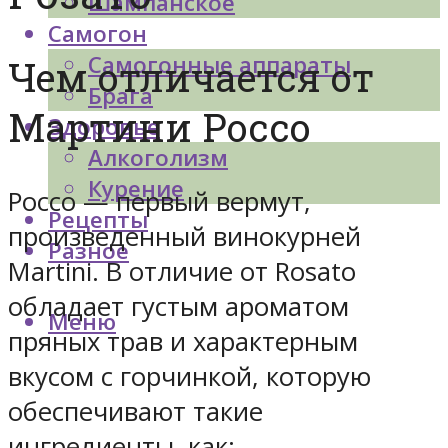
Шампанское
Самогон
Самогонные аппараты
Чем отличается от
Брага
Мартини Россо
Здоровье
Алкоголизм
Курение
Россо — первый вермут,
Рецепты
произведенный винокурней
Разное
Martini. В отличие от Rosato
обладает густым ароматом
Меню
пряных трав и характерным
вкусом с горчинкой, которую
обеспечивают такие
ингредиенты, как: