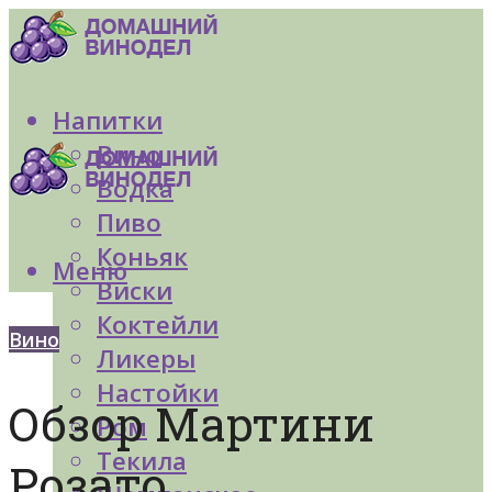
Напитки
Вино
Водка
Пиво
Коньяк
Меню
Виски
Коктейли
Вино
Ликеры
Настойки
Обзор Мартини
Ром
Текила
Розато