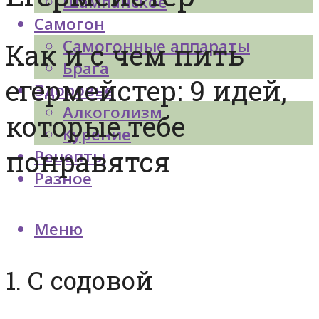
Шампанское
Самогон
Самогонные аппараты
Как и с чем пить
Брага
егермейстер: 9 идей,
Здоровье
Алкоголизм
которые тебе
Курение
понравятся
Рецепты
Разное
Меню
1. С содовой