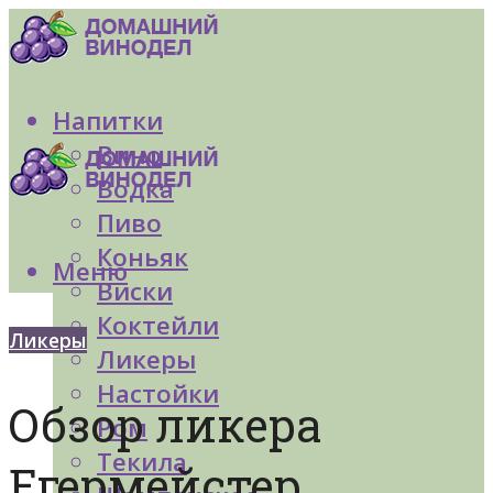
Напитки
Вино
Водка
Пиво
Коньяк
Меню
Виски
Коктейли
Ликеры
Ликеры
Настойки
Обзор ликера
Ром
Текила
Егермейстер