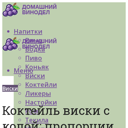
Напитки
Вино
Водка
Пиво
Коньяк
Меню
Виски
Коктейли
Виски
Ликеры
Настойки
Коктейль виски с
Ром
Текила
колой: пропорции,