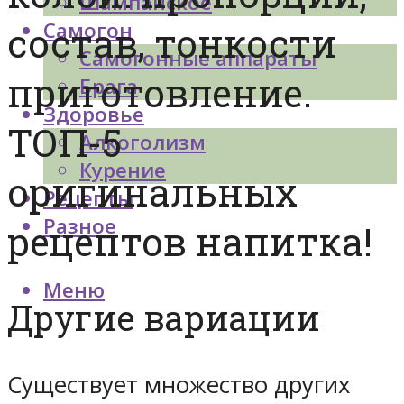
Шампанское
Самогон
состав, тонкости
Самогонные аппараты
приготовление.
Брага
Здоровье
ТОП-5
Алкоголизм
Курение
оригинальных
Рецепты
Разное
рецептов напитка!
Меню
Другие вариации
Существует множество других