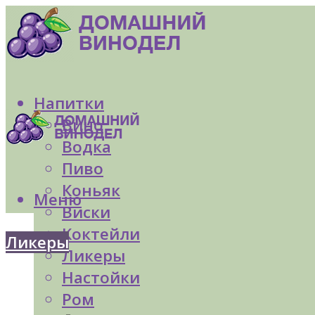
Напитки
Вино
Водка
Пиво
Коньяк
Меню
Виски
Коктейли
Ликеры
Ликеры
Настойки
Ром