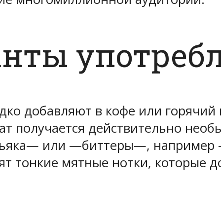
анты употреб
едко добавляют в кофе или горячий
ат получается действительно необ
ньяка— или —биттеры—, например 
т тонкие мятные нотки, которые до