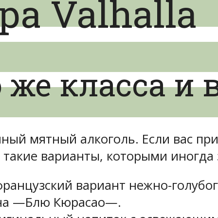
ра Valhalla
 же класса и 
енный мятный алкоголь. Если вас 
 такие варианты, которыми иногда
 французский вариант нежно-голубо
 на —Блю Кюрасао—.