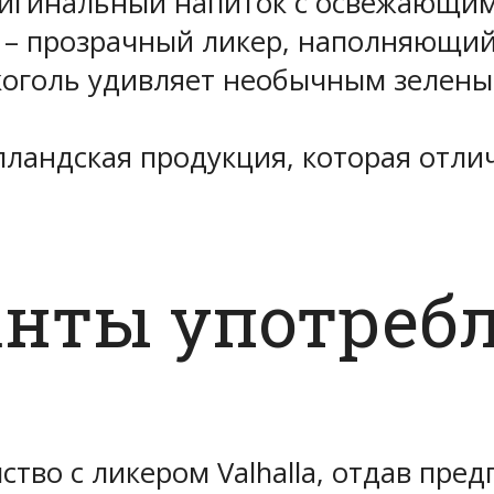
оригинальный напиток с освежающи
anc – прозрачный ликер, наполняющ
алкоголь удивляет необычным зелен
лландская продукция, которая отли
анты употреб
ство с ликером Valhalla, отдав пре