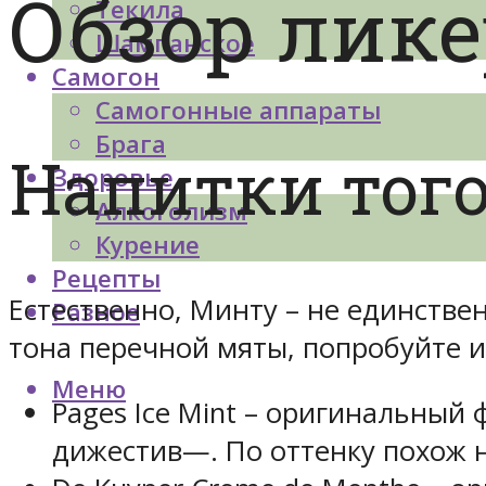
Обзор лике
Текила
Шампанское
Самогон
Самогонные аппараты
Брага
Напитки того
Здоровье
Алкоголизм
Курение
Рецепты
Естественно, Минту – не единств
Разное
тона перечной мяты, попробуйте и
Меню
Pages Ice Mint – оригинальный
дижестив—. По оттенку похож