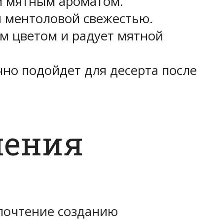
м мятным ароматом.
ий ментоловой свежестью.
ым цветом и радует мятной
чно подойдет для десерта после
ления
дпочтение созданию