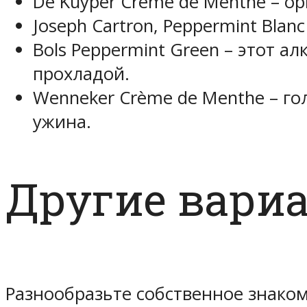
De Kuyper Creme de Menthe – 
Joseph Cartron, Peppermint Bl
Bols Peppermint Green – этот 
прохладой.
Wenneker Crème de Menthe – го
ужина.
Другие вари
Разнообразьте собственное знаком