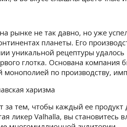
я на рынке не так давно, но уже ус
онтинентах планеты. Его производ
ании уникальной рецептуры удалось 
вого глотка. Основана компания бы
й монополией по производству, имп
навская харизма
ит за тем, чтобы каждый ее продук
ая ликер Valhalla, вы становитесь 
ние многомиллионной аудитории.