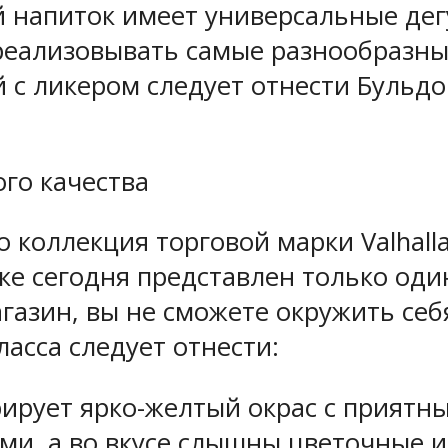
 напиток имеет универсальные дег
 реализовывать самые разнообразны
с ликером следует отнести Бульдог
ого качества
но коллекция торговой марки Valhal
ке сегодня представлен только од
магазин, вы не сможете окружить се
асса следует отнести:
стрирует ярко-желтый окрас с прият
и, а во вкусе слышны цветочные 