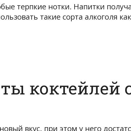
обые терпкие нотки. Напитки получ
ользовать такие сорта алкоголя ка
ты коктейлей 
овый вкус, при этом у него достат