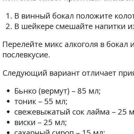
В винный бокал положите колот
В шейкере смешайте напитки из
Перелейте микс алкоголя в бокал 
послевкусие.
Следующий вариант отличает при
Бьнко (вермут) – 85 мл;
тоник – 55 мл;
свежевыжатый сок лайма – 25 м
виски – 25 мл;
сахарный сироп – 15 мл;