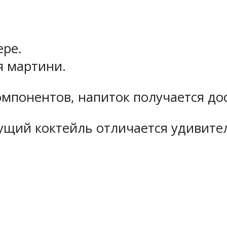
ере.
я мартини.
мпонентов, напиток получается до
ущий коктейль отличается удивите