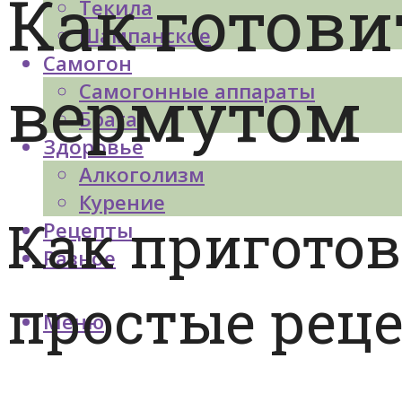
Как готови
Текила
Шампанское
Самогон
вермутом
Самогонные аппараты
Брага
Здоровье
Алкоголизм
Курение
Как приготов
Рецепты
Разное
простые рец
Меню