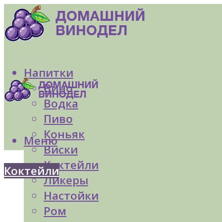
Напитки
Вино
Водка
Пиво
Коньяк
Меню
Виски
Коктейли
Коктейли
Ликеры
Настойки
Ром