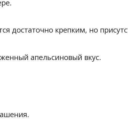
ре.
ся достаточно крепким, но присутс
аженный апельсиновый вкус.
рашения.