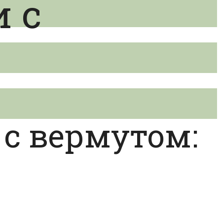
 с
 с вермутом: