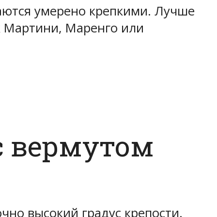
аются умерено крепкими. Лучше
к Мартини, Маренго или
с вермутом
очно высокий градус крепости.