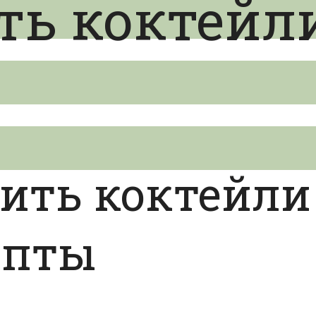
ть коктейли
ить коктейли
епты