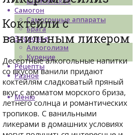
Шампанское
Самогон
Самогонные аппараты
Коктейли с
Брага
ванильным ликером
Здоровье
Алкоголизм
Курение
Десертные алкогольные напитки
Рецепты
со вкусом ванили придают
Разное
коктейлям сладковатый пряный
вкус с ароматом морского бриза,
Меню
летнего солнца и романтических
тропиков. С ванильными
ликерами в домашних условиях
могут получиться интересные и