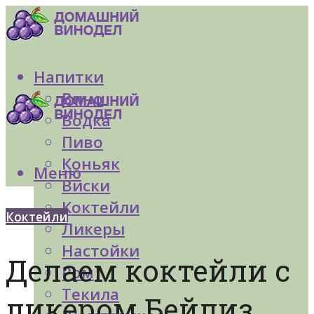
Напитки
Вино
Водка
Пиво
Коньяк
Меню
Виски
Коктейли
Коктейли
Ликеры
Настойки
Делаем коктейли с
Ром
Текила
ликером Бейлиз