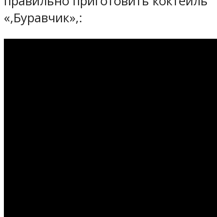
правильно приготовить коктейль
«,Буравчик»,: