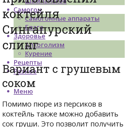
Шампанское
Самогон
коктейля
Самогонные аппараты
Сингапурский
Брага
Здоровье
слинг
Алкоголизм
Курение
Рецепты
Вариант с грушевым
Разное
соком
Меню
Помимо пюре из персиков в
коктейль также можно добавить
сок груши. Это позволит получить