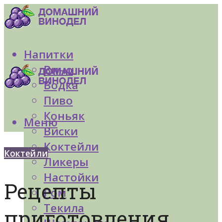
Напитки
Вино
Водка
Пиво
Коньяк
Меню
Виски
Коктейли
Коктейли
Ликеры
Настойки
Рецепты
Ром
Текила
приготовления