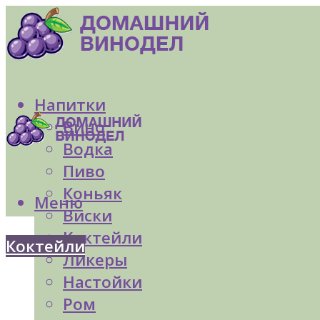
Напитки
Вино
Водка
Пиво
Коньяк
Меню
Виски
Коктейли
Коктейли
Ликеры
Настойки
Ром