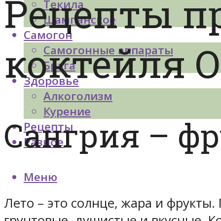
Рецепты п
Текила
Шампанское
Самогон
коктейля 
Самогонные аппараты
Брага
Здоровье
Алкоголизм
Курение
Сангрия – ф
Рецепты
Разное
Меню
Лето – это солнце, жара и фрукты
грунтовые, душистые и вкусные. К