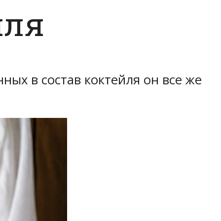
йля
ных в состав коктейля он все же