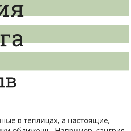
ия
га
ыв
ные в теплицах, а настоящие,
чики оближешь. Например, сангрия