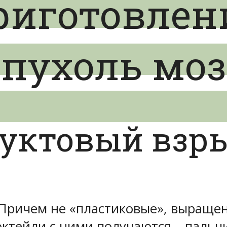
риготовлен
Опухоль моз
руктовый взр
. Причем не «пластиковые», выращен
октейли с ними получаются – паль