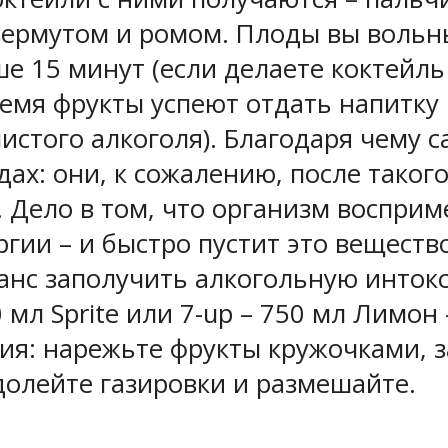
 вермутом и ромом. Плоды вы вольн
ше 15 минут (если делаете коктейл
ремя фрукты успеют отдать напитку
стого алкоголя). Благодаря чему с
дах: они, к сожалению, после тако
 Дело в том, что организм восприм
ргии – и быстро пустит это вещество
шанс заполучить алкогольную инто
 мл Sprite или 7-up – 750 мл Лимон 
ния: нарежьте фрукты кружочками, 
 долейте газировки и размешайте.