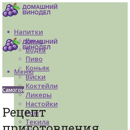
Напитки
Вино
Водка
Пиво
Коньяк
Меню
Виски
Коктейли
Самогон
Ликеры
Настойки
Рецепт
Ром
Текила
приготовления