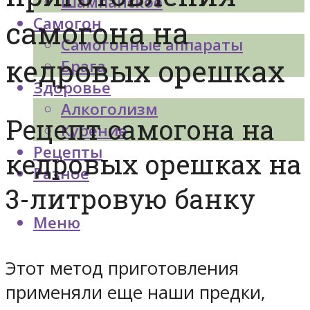
Шампанское
Самогон
самогона на
Самогонные аппараты
кедровых орешках
Брага
Здоровье
Алкоголизм
Рецепт самогона на
Курение
Рецепты
кедровых орешках на
Разное
3-литровую банку
Меню
Этот метод приготовления
применяли еще наши предки,