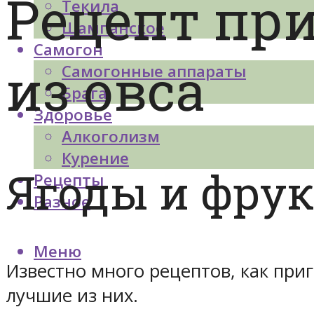
Рецепт пр
Текила
Шампанское
Самогон
из овса
Самогонные аппараты
Брага
Здоровье
Алкоголизм
Курение
Ягоды и фру
Рецепты
Разное
Меню
Известно много рецептов, как при
лучшие из них.