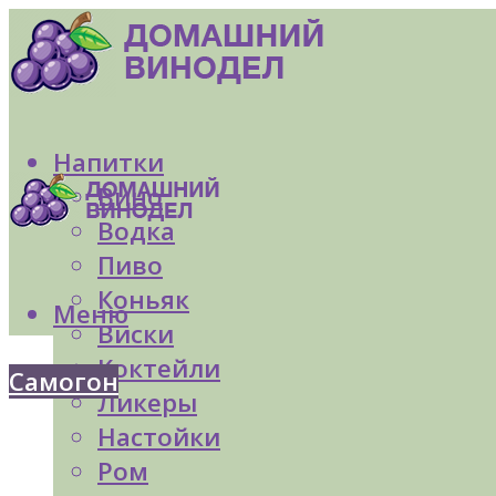
Напитки
Вино
Водка
Пиво
Коньяк
Меню
Виски
Коктейли
Самогон
Ликеры
Настойки
Ром