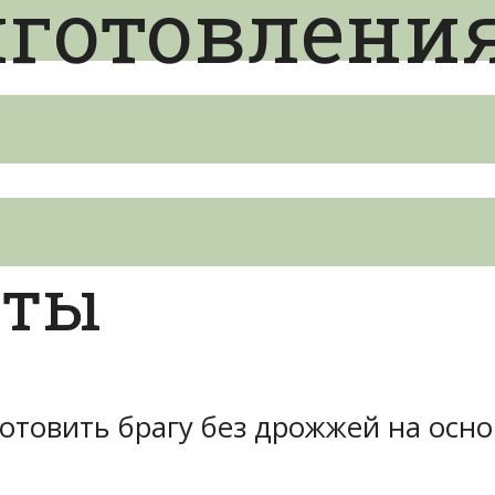
иготовлени
кты
готовить брагу без дрожжей на осно