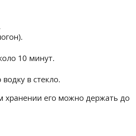
.
огон).
коло 10 минут.
водку в стекло.
ом хранении его можно держать до