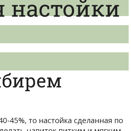
я настойки
мбирем
40-45%, то настойка сделанная по
сделать напиток питким и мягким.