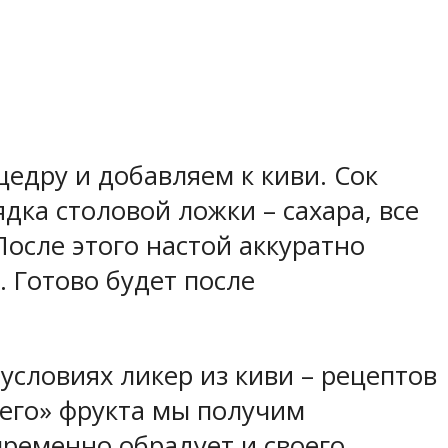
едру и добавляем к киви. Сок
дка столовой ложки – сахара, все
осле этого настой аккуратно
 Готово будет после
условиях ликер из киви – рецептов
щего» фрукта мы получим
ременно обрадует и своего