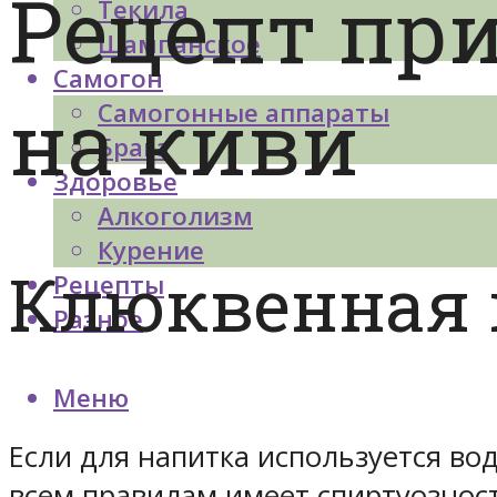
Рецепт пр
Текила
Шампанское
Самогон
на киви
Самогонные аппараты
Брага
Здоровье
Алкоголизм
Курение
Клюквенная 
Рецепты
Разное
Меню
Если для напитка используется во
всем правилам имеет спиртуозност