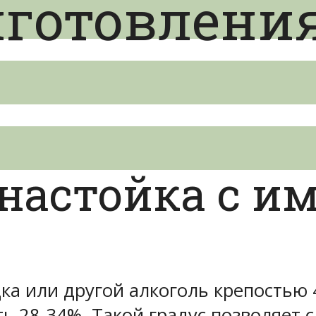
иготовлени
настойка с и
дка или другой алкоголь крепостью 
ь 28-34%. Такой градус позволяет 