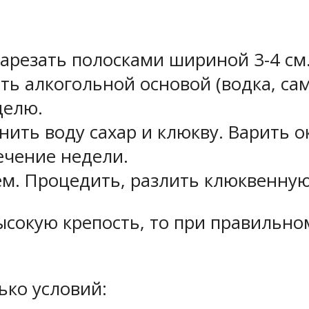
арезать полосками шириной 3-4 см
ть алкогольной основой (водка, сам
делю.
ить воду сахар и клюкву. Варить о
ечение недели.
ем. Процедить, разлить клюквенную 
ысокую крепость, то при правильн
ько условий: