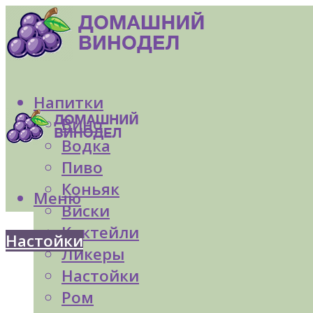
Напитки
Вино
Водка
Пиво
Коньяк
Меню
Виски
Коктейли
Настойки
Ликеры
Настойки
Ром