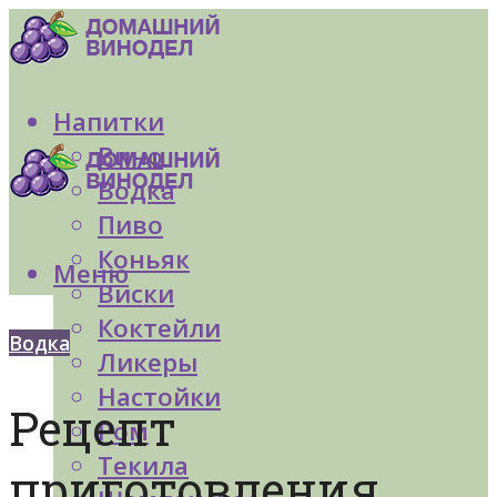
Напитки
Вино
Водка
Пиво
Коньяк
Меню
Виски
Коктейли
Водка
Ликеры
Настойки
Рецепт
Ром
Текила
приготовления