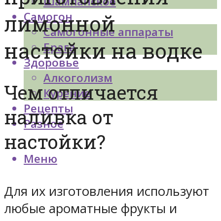
Шампанское
Самогон
лимонной
Самогонные аппараты
настойки на водке
Брага
Здоровье
Алкоголизм
Чем отличается
Курение
Рецепты
наливка от
Разное
настойки?
Меню
Для их изготовления используют
любые ароматные фрукты и