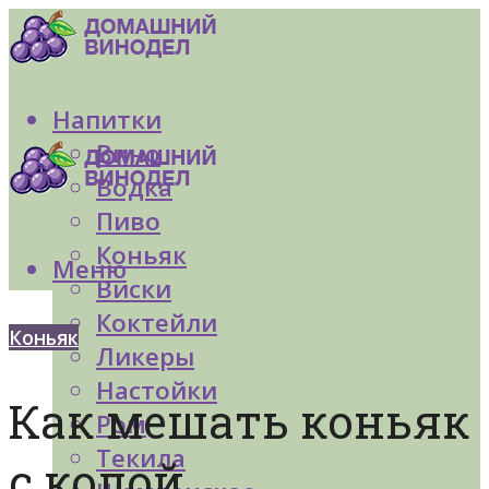
Напитки
Вино
Водка
Пиво
Коньяк
Меню
Виски
Коктейли
Коньяк
Ликеры
Настойки
Как мешать коньяк
Ром
Текила
с колой