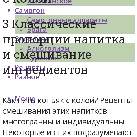
Шампанское
Самогон
Самогонные аппараты
3 Классические
Брага
пропорции напитка
Здоровье
Алкоголизм
и смешивание
Курение
ингредиентов
Рецепты
Разное
Меню
Как пить коньяк с колой? Рецепты
смешивания этих напитков
многогранны и индивидуальны.
Некоторые из них подразумевают