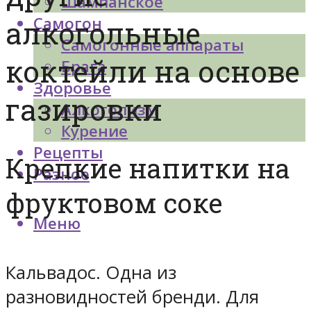
Шампанское
Самогон
алкогольные
Самогонные аппараты
коктейли на основе
Брага
Здоровье
газировки
Алкоголизм
Курение
Рецепты
Крепкие напитки на
Разное
фруктовом соке
Меню
Кальвадос. Одна из
разновидностей бренди. Для