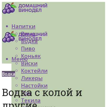
Напитки
Вино
Водка
Пиво
Коньяк
Меню
Виски
Коктейли
Водка
Ликеры
Настойки
Водка с колой и
Ром
Текила
другие