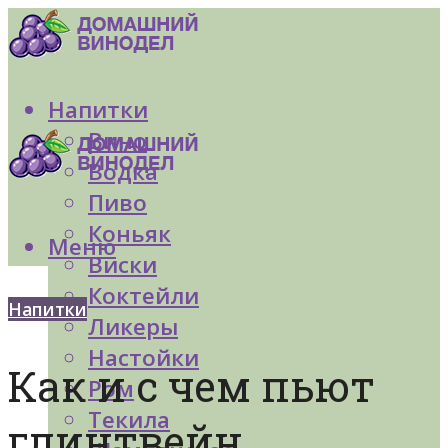
Напитки
Вино
Водка
Пиво
Коньяк
Меню
Виски
Коктейли
Напитки
Ликеры
Настойки
Как и с чем пьют
Ром
Текила
глинтвейн