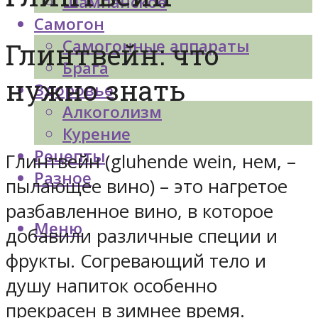
Шампанское
Самогон
Самогонные аппараты
Глинтвейн: что
Брага
нужно знать
Здоровье
Алкоголизм
Курение
Рецепты
Глинтвейн (gluhende wein, нем, –
Разное
пылающее вино) – это нагретое
разбавленное вино, в которое
Меню
добавили различные специи и
фрукты. Согревающий тело и
душу напиток особенно
прекрасен в зимнее время.