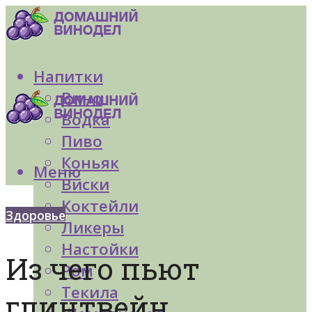
Напитки
Вино
Водка
Пиво
Коньяк
Меню
Виски
Коктейли
Здоровье
Ликеры
Настойки
Из чего пьют
Ром
Текила
глинтвейн