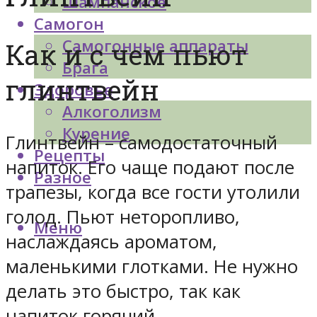
Шампанское
Самогон
Самогонные аппараты
Как и с чем пьют
Брага
глинтвейн
Здоровье
Алкоголизм
Курение
Глинтвейн – самодостаточный
Рецепты
напиток. Его чаще подают после
Разное
трапезы, когда все гости утолили
голод. Пьют неторопливо,
Меню
наслаждаясь ароматом,
маленькими глотками. Не нужно
делать это быстро, так как
напиток горячий.