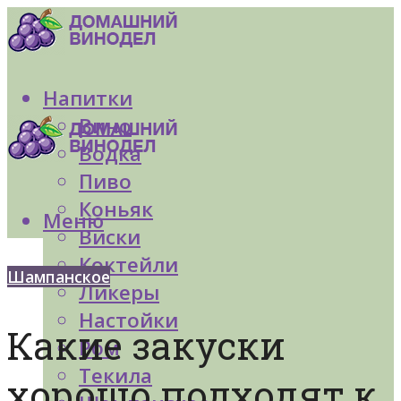
Напитки
Вино
Водка
Пиво
Коньяк
Меню
Виски
Коктейли
Шампанское
Ликеры
Настойки
Какие закуски
Ром
Текила
хорошо подходят к