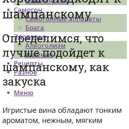
Шампанское
Самогон
шампанскому
Самогонные аппараты
Брага
Определимся, что
Здоровье
Алкоголизм
лучше подойдет к
Курение
Рецепты
шампанскому, как
Разное
закуска
Меню
Игристые вина обладают тонким
ароматом, нежным, мягким