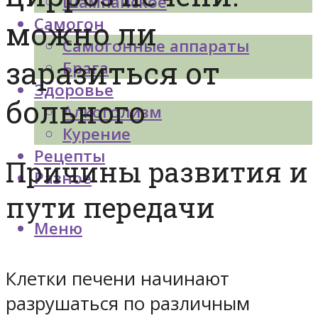
Шампанское
Самогон
можно ли
Самогонные аппараты
заразиться от
Брага
Здоровье
больного
Алкоголизм
Курение
Рецепты
Причины развития и
Разное
пути передачи
Меню
Клетки печени начинают
разрушаться по различным