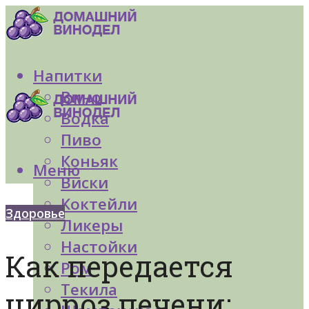
Напитки
Вино
Водка
Пиво
Коньяк
Меню
Виски
Коктейли
Здоровье
Ликеры
Настойки
Как передается
Ром
Текила
цирроз печени: