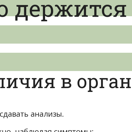
о держится
личия в орга
сдавать анализы.
жно, наблюдая симптомы: