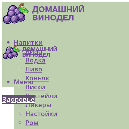
Напитки
Вино
Водка
Пиво
Коньяк
Меню
Виски
Коктейли
Здоровье
Ликеры
Настойки
Ром