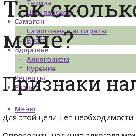
Так скольк
Текила
Шампанское
Самогон
моче?
Самогонные аппараты
Брага
Здоровье
Алкоголизм
Курение
Признаки на
Рецепты
Разное
Меню
Для этой цели нет необходимости 
Определить наличие алкоголя мо