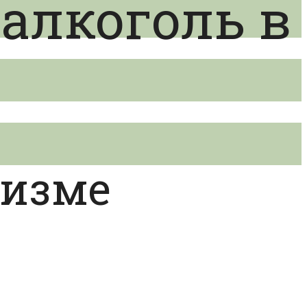
 алкоголь в
низме