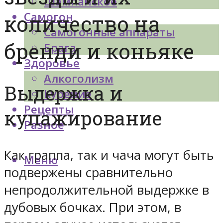
Шампанское
Самогон
количество на
Самогонные аппараты
бренди и коньяке
Брага
Здоровье
Алкоголизм
Выдержка и
Курение
Рецепты
купажирование
Разное
Как граппа, так и чача могут быть
Меню
подвержены сравнительно
непродолжительной выдержке в
дубовых бочках. При этом, в