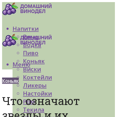
Напитки
Вино
Водка
Пиво
Коньяк
Меню
Виски
Коктейли
Коньяк
Ликеры
Настойки
Что означают
Ром
Текила
звезды и их