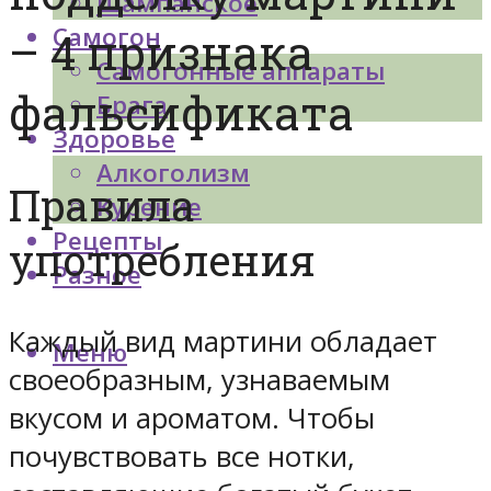
Шампанское
Самогон
– 4 признака
Самогонные аппараты
фальсификата
Брага
Здоровье
Алкоголизм
Правила
Курение
Рецепты
употребления
Разное
Каждый вид мартини обладает
Меню
своеобразным, узнаваемым
вкусом и ароматом. Чтобы
почувствовать все нотки,