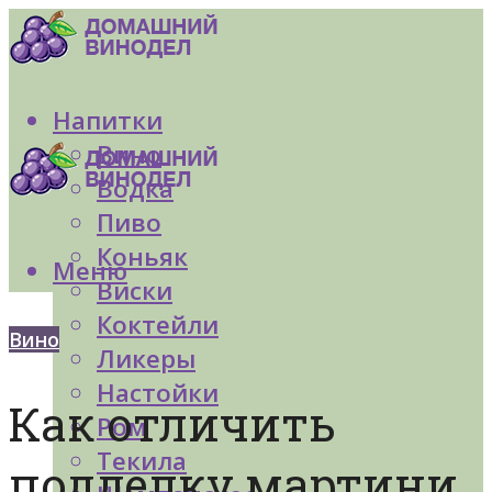
Напитки
Вино
Водка
Пиво
Коньяк
Меню
Виски
Коктейли
Вино
Ликеры
Настойки
Как отличить
Ром
Текила
подделку мартини