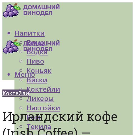
Напитки
Вино
Водка
Пиво
Коньяк
Меню
Виски
Коктейли
Коктейли
Ликеры
Настойки
Ирландский кофе
Ром
Текила
(Irish Coffee) —