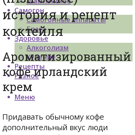
Шампанское
Самогон
история и рецепт
Самогонные аппараты
коктейля
Брага
Здоровье
Алкоголизм
Ароматизированный
Курение
Рецепты
кофе ирландский
Разное
крем
Меню
Придавать обычному кофе
дополнительный вкус люди