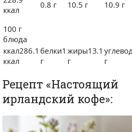
0.8 г
10.5 г
10.9 г
ккал
100 г
блюда
ккал286.1
белки1
жиры13.1
углево
ккал
г
г
г
Рецепт «Настоящий
ирландский кофе»: