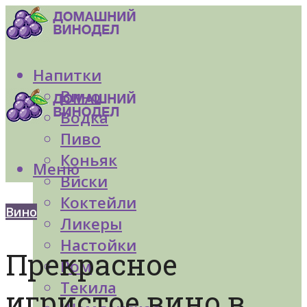
Напитки
Вино
Водка
Пиво
Коньяк
Меню
Виски
Коктейли
Вино
Ликеры
Настойки
Прекрасное
Ром
Текила
игристое вино в