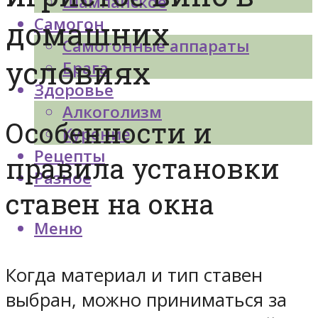
Шампанское
Самогон
домашних
Самогонные аппараты
условиях
Брага
Здоровье
Алкоголизм
Особенности и
Курение
Рецепты
правила установки
Разное
ставен на окна
Меню
Когда материал и тип ставен
выбран, можно приниматься за