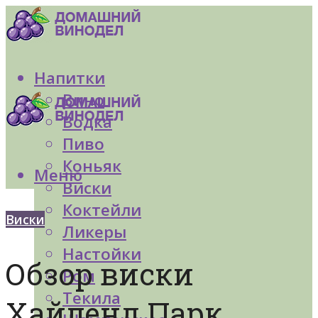
Напитки
Вино
Водка
Пиво
Коньяк
Меню
Виски
Коктейли
Виски
Ликеры
Настойки
Обзор виски
Ром
Текила
Хайленд Парк