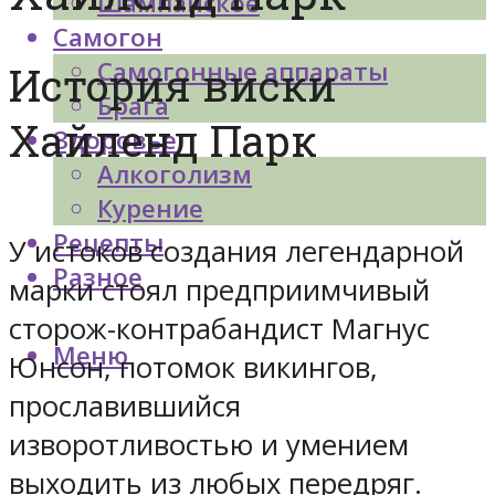
Шампанское
Самогон
Самогонные аппараты
История виски
Брага
Хайленд Парк
Здоровье
Алкоголизм
Курение
Рецепты
У истоков создания легендарной
Разное
марки стоял предприимчивый
сторож-контрабандист Магнус
Меню
Юнсон, потомок викингов,
прославившийся
изворотливостью и умением
выходить из любых передряг.