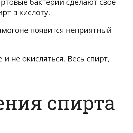
иртовые бактерии сделают своё
ирт в кислоту.
 самогоне появится неприятный
и не окисляться. Весь спирт,
ения спирта