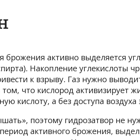
н
я брожения активно выделяется угл
спирта). Накопление углекислоты ч
вести к взрыву. Газ нужно выводить
в том, что кислород активизирует 
ую кислоту, а без доступа воздуха
ышать», поэтому гидрозатвор не ну
в период активного брожения, выде