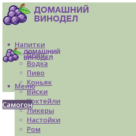
Напитки
Вино
Водка
Пиво
Коньяк
Меню
Виски
Коктейли
Самогон
Ликеры
Настойки
Ром