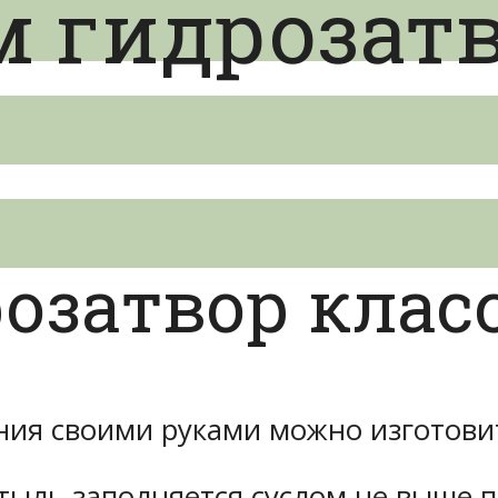
 гидрозатв
розатвор клас
ния своими руками можно изготови
тыль заполняется суслом не выше п