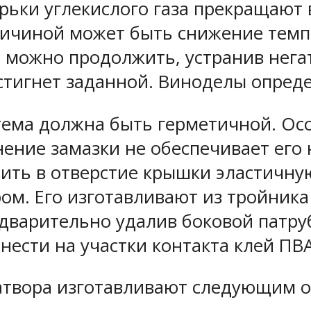
ырьки углекислого газа прекращают 
ричиной может быть снижение тем
сс можно продолжить, устранив нег
стигнет заданной. Виноделы опреде
тема должна быть герметичной. Осо
ение замазки не обеспечивает его
вить в отверстие крышки эластичную
ом. Его изготавливают из тройника
едварительно удалив боковой патр
нести на участки контакта клей ПВА
атвора изготавливают следующим о