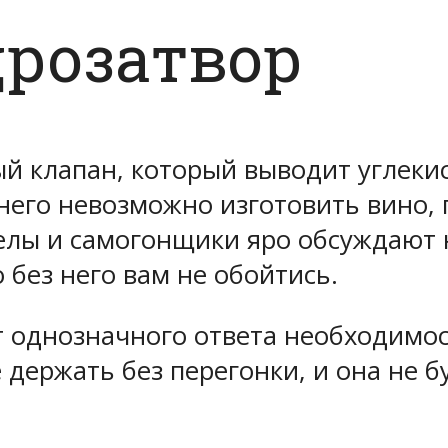
дрозатвор
ый клапан, который выводит углеки
него невозможно изготовить вино, 
елы и самогонщики яро обсуждают 
о без него вам не обойтись.
ет однозначного ответа необходимос
держать без перегонки, и она не б