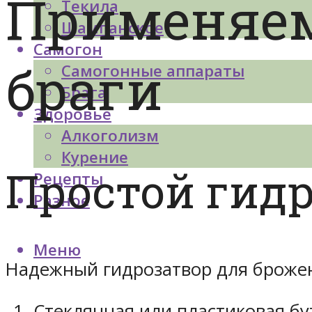
Применяем
Текила
Шампанское
Самогон
браги
Самогонные аппараты
Брага
Здоровье
Алкоголизм
Курение
Простой гид
Рецепты
Разное
Меню
Надежный гидрозатвор для броже
Стеклянная или пластиковая бу