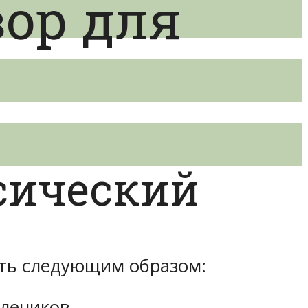
ор для
сический
ть следующим образом:
лечиков.