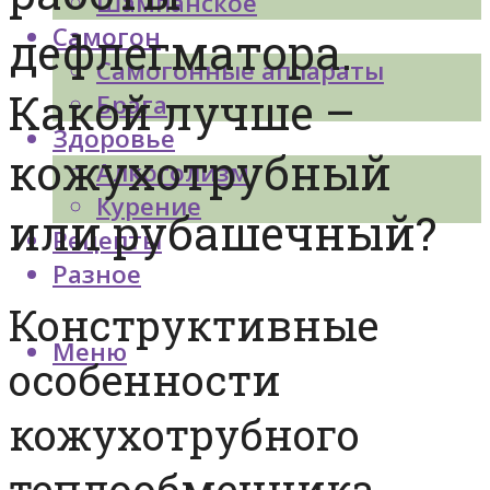
Шампанское
Самогон
дефлегматора.
Самогонные аппараты
Какой лучше –
Брага
Здоровье
кожухотрубный
Алкоголизм
Курение
или рубашечный?
Рецепты
Разное
Конструктивные
Меню
особенности
кожухотрубного
теплообменника