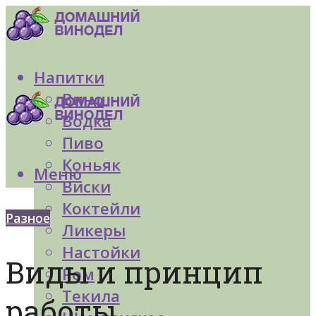
Напитки
Вино
Водка
Пиво
Коньяк
Меню
Виски
Коктейли
Разное
Ликеры
Настойки
Виды и принцип
Ром
Текила
работы