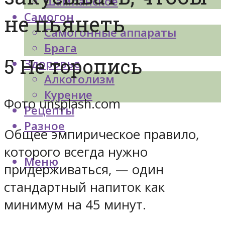
Шампанское
Самогон
не пьянеть
Самогонные аппараты
Брага
5 Не торопись
Здоровье
Алкоголизм
Курение
Фото unsplash.com
Рецепты
Разное
Общее эмпирическое правило,
которого всегда нужно
Меню
придерживаться, — один
стандартный напиток как
минимум на 45 минут.