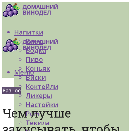
Напитки
Вино
Водка
Пиво
Коньяк
Меню
Виски
Коктейли
Разное
Ликеры
Настойки
Чем лучше
Ром
Текила
закусывать, чтобы