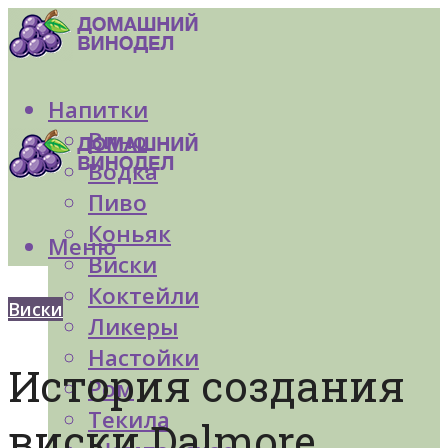
Напитки
Вино
Водка
Пиво
Коньяк
Меню
Виски
Коктейли
Виски
Ликеры
Настойки
История создания
Ром
Текила
виски Dalmore.