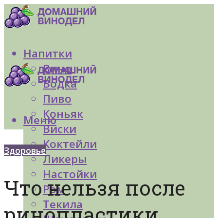
Напитки
Вино
Водка
Пиво
Коньяк
Меню
Виски
Коктейли
Здоровье
Ликеры
Настойки
Что нельзя после
Ром
Текила
ринопластики