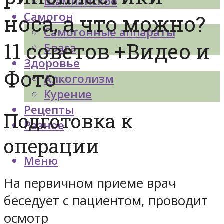
Шампанское
Самогон
носа, а что можно?
Самогонные аппараты
11 советов +Видео и
Брага
Здоровье
Фото
Алкоголизм
Курение
Рецепты
Подготовка к
Разное
операции
Меню
На первичном приеме врач
беседует с пациентом, проводит
осмотр