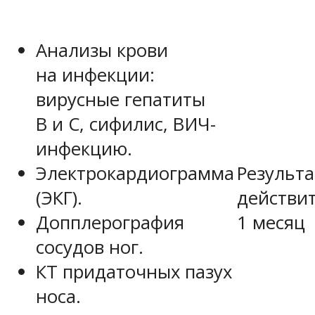
Анализы крови
на инфекции:
вирусные гепатиты
B и C, сифилис, ВИЧ-
инфекцию.
Результ
Электрокардиограмма
действи
(ЭКГ).
1 месяц
Допплерография
сосудов ног.
КТ придаточных пазух
носа.