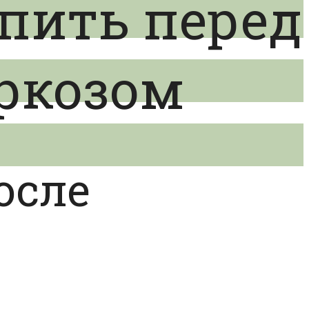
 пить перед
аркозом
осле