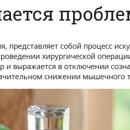
чается пробле
зия, представляет собой процесс ис
проведении хирургической операции
р и выражается в отключении созна
начительном снижении мышечного т