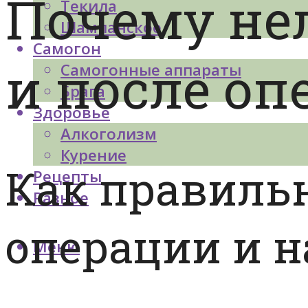
Почему нел
Текила
Шампанское
Самогон
и после оп
Самогонные аппараты
Брага
Здоровье
Алкоголизм
Курение
Как правильн
Рецепты
Разное
операции и н
Меню