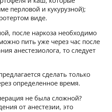
ртофеля и каш, которые
ме перловой и кукурузной);
ротертом виде.
ной, после наркоза необходимо
можно пить уже через час после
ния анестезиолога, то следует
предлагается сделать только
ерез определенное время.
операция не была сложной?
ения от анестезии, это