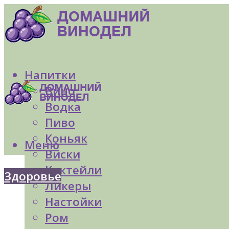
Напитки
Вино
Водка
Пиво
Коньяк
Меню
Виски
Коктейли
Здоровье
Ликеры
Настойки
Ром