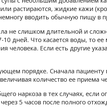
е супы с небольшим добавлением ка
ли растираются, жидкие кажи (кро
немногу вводить обычную пищу в п
ыла не слишком длительной и слож
10 дней. Что касается воды, то ее 
я человека. Если есть другие указа
ующем порядке. Сначала пациенту 
увеличивая количество ее приема ч
бщего наркоза в тех случаях, если 
ерез 5 часов после полного отхожд