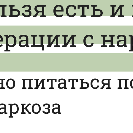
ьзя есть и
ерации с н
о питаться п
аркоза