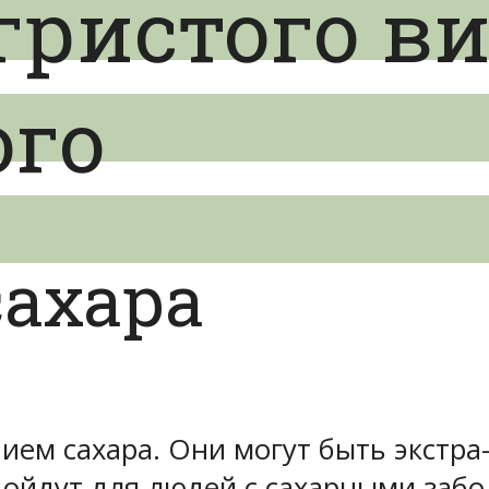
ристого ви
го
сахара
ем сахара. Они могут быть экстра-
ойдут для людей с сахарными забол