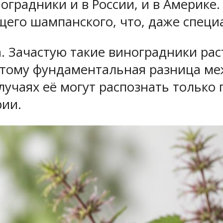
оградники и в России, и в Америке.
щего шампанского, что, даже специа
. Зачастую такие виноградники рас
оэтому фундаментальная разница м
учаях её могут распознать только п
рии.