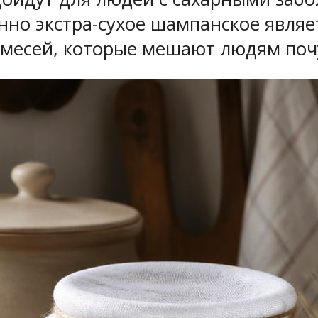
нно экстра-сухое шампанское являе
есей, которые мешают людям почув