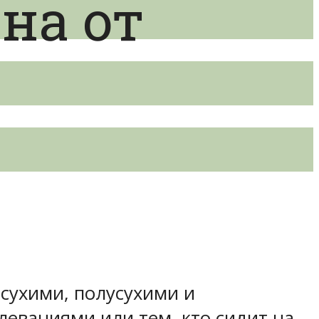
на от
сухими, полусухими и
еваниями или тем, кто сидит на