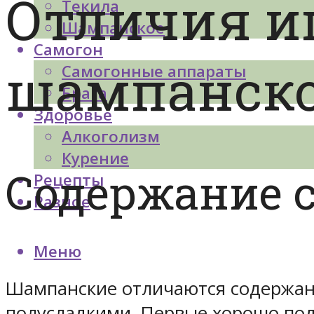
Отличия иг
Текила
Шампанское
Самогон
шампанско
Самогонные аппараты
Брага
Здоровье
Алкоголизм
Курение
Содержание 
Рецепты
Разное
Меню
Шампанские отличаются содержани
полусладкими. Первые хорошо под