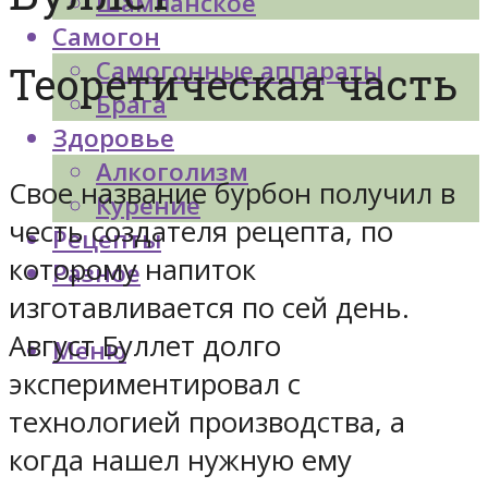
Шампанское
Самогон
Самогонные аппараты
Теоретическая часть
Брага
Здоровье
Алкоголизм
Свое название бурбон получил в
Курение
честь создателя рецепта, по
Рецепты
которому напиток
Разное
изготавливается по сей день.
Август Буллет долго
Меню
экспериментировал с
технологией производства, а
когда нашел нужную ему