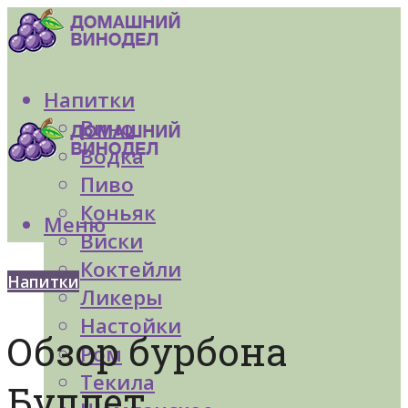
Напитки
Вино
Водка
Пиво
Коньяк
Меню
Виски
Коктейли
Напитки
Ликеры
Настойки
Обзор бурбона
Ром
Текила
Буллет