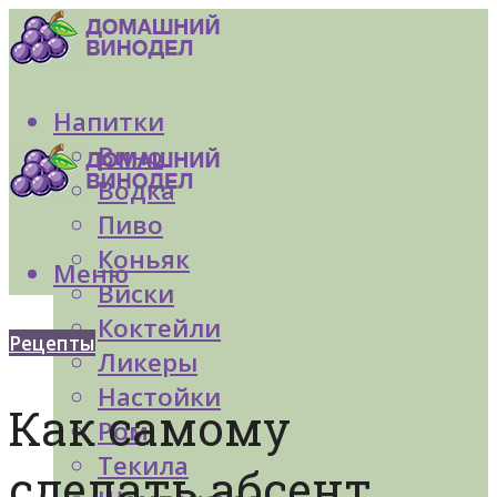
Напитки
Вино
Водка
Пиво
Коньяк
Меню
Виски
Коктейли
Рецепты
Ликеры
Настойки
Как самому
Ром
Текила
сделать абсент