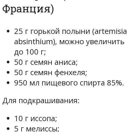
Франция)
25 г горькой полыни (artemisia
absinthium), можно увеличить
до 100 г;
50 г семян аниса;
50 г семян фенхеля;
950 мл пищевого спирта 85%.
Для подкрашивания:
10 г иссопа;
5 г мелиссы;