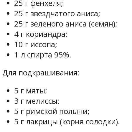
25 г фенхеля;
25 г звездчатого аниса;
25 г зеленого аниса (семян);
4 г кориандра;
10 г иссопа;
1 л спирта 95%.
Для подкрашивания:
5 г мяты;
3 г мелиссы;
5 г римской полыни;
5 г лакрицы (корня солодки).