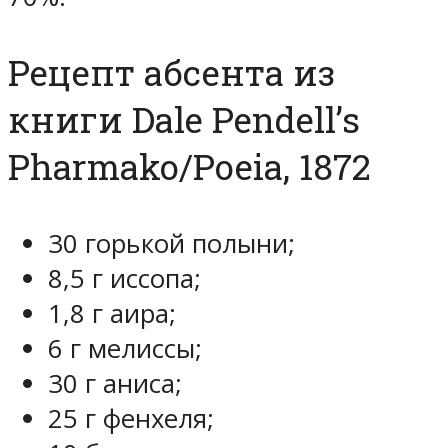
Рецепт абсента из
книги Dale Pendell’s
Pharmako/Poeia, 1872
30 горькой полыни;
8,5 г иссопа;
1,8 г аира;
6 г мелиссы;
30 г аниса;
25 г фенхеля;