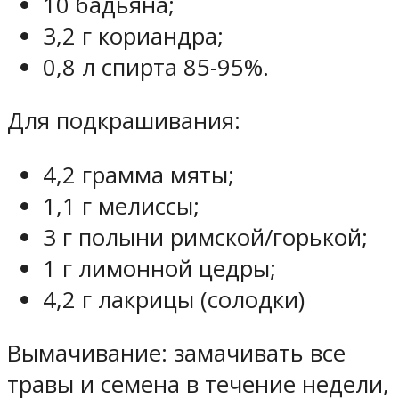
10 бадьяна;
3,2 г кориандра;
0,8 л спирта 85-95%.
Для подкрашивания:
4,2 грамма мяты;
1,1 г мелиссы;
3 г полыни римской/горькой;
1 г лимонной цедры;
4,2 г лакрицы (солодки)
Вымачивание: замачивать все
травы и семена в течение недели,