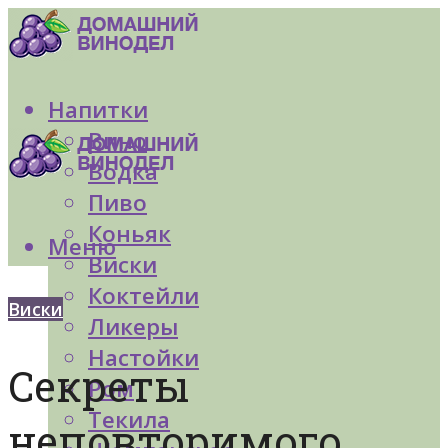
Напитки
Вино
Водка
Пиво
Коньяк
Меню
Виски
Коктейли
Виски
Ликеры
Настойки
Секреты
Ром
Текила
неповторимого