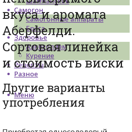
Шампанское
Самогон
вкуса и аромата
Самогонные аппараты
Аберфелди.
Брага
Здоровье
Сортовая линейка
Алкоголизм
Курение
и стоимость виски
Рецепты
Разное
Другие варианты
Меню
употребления
Приобретая односолодовый