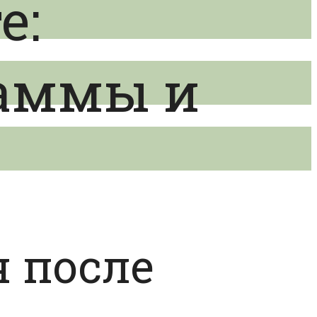
е:
раммы и
я после