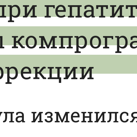
при гепатит
ы компрог
ррекции
ула изменилс