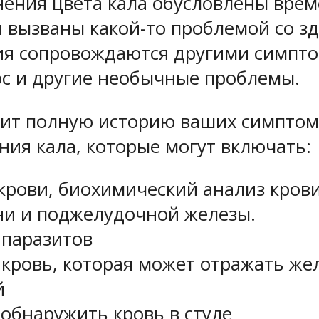
енения цвета кала обусловлены вр
 вызваны какой-то проблемой со з
ния сопровождаются другими симпто
нос и другие необычные проблемы.
чит полную историю ваших симптом
ия кала, которые могут включать:
рови, биохимический анализ крови,
ени и поджелудочной железы.
 паразитов
 кровь, которая может отражать ж
й
обнаружить кровь в стуле