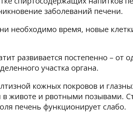
отке спиртосодержащих напитков п
зникновение заболеваний печени.
ени необходимо время, новые клет
атит развивается постепенно – от о
деленного участка органа.
лтизной кожных покровов и глазны
в животе и рвотными позывами. Ст
голя печень функционирует слабо.