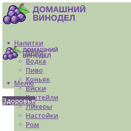
Напитки
Вино
Водка
Пиво
Коньяк
Меню
Виски
Коктейли
Здоровье
Ликеры
Настойки
Ром