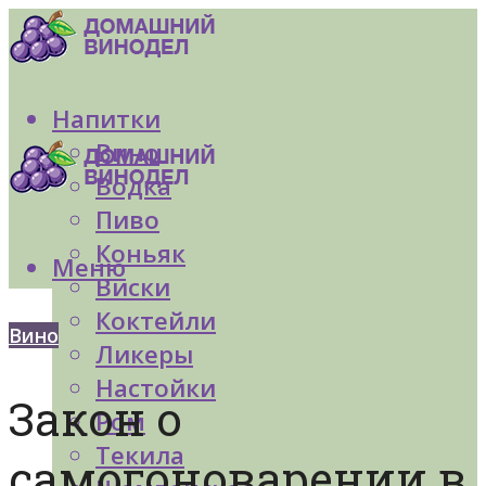
Напитки
Вино
Водка
Пиво
Коньяк
Меню
Виски
Коктейли
Вино
Ликеры
Настойки
Закон о
Ром
Текила
самогоноварении в