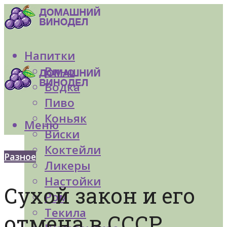
Напитки
Вино
Водка
Пиво
Коньяк
Меню
Виски
Коктейли
Разное
Ликеры
Настойки
Сухой закон и его
Ром
Текила
отмена в СССР