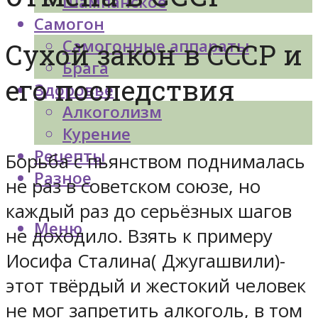
Шампанское
Самогон
Самогонные аппараты
Сухой закон в СССР и
Брага
его последствия
Здоровье
Алкоголизм
Курение
Рецепты
Борьба с пьянством поднималась
Разное
не раз в советском союзе, но
каждый раз до серьёзных шагов
Меню
не доходило. Взять к примеру
Иосифа Сталина( Джугашвили)-
этот твёрдый и жестокий человек
не мог запретить алкоголь, в том