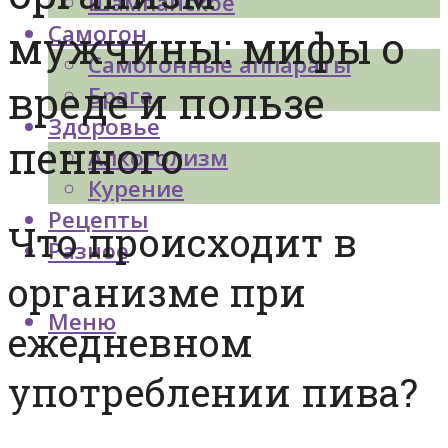
Шампанское
Самогон
мужчины: мифы о
Самогонные аппараты
вреде и пользе
Брага
Здоровье
пенного
Алкоголизм
Курение
Рецепты
Что происходит в
Разное
организме при
Меню
ежедневном
употреблении пива?