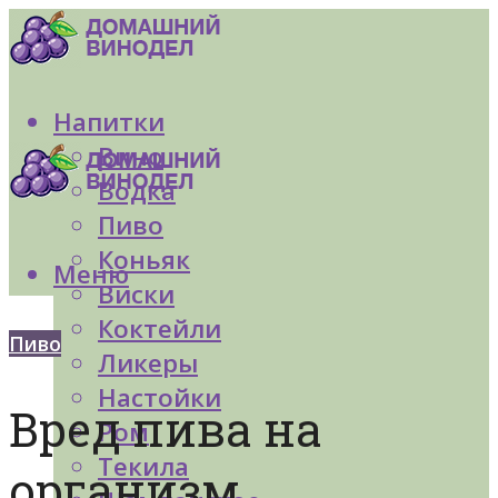
Напитки
Вино
Водка
Пиво
Коньяк
Меню
Виски
Коктейли
Пиво
Ликеры
Настойки
Вред пива на
Ром
Текила
организм