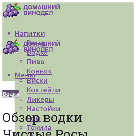
Напитки
Вино
Водка
Пиво
Коньяк
Меню
Виски
Коктейли
Водка
Ликеры
Настойки
Обзор водки
Ром
Текила
Чистые Росы