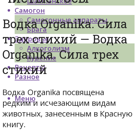
Шампанское
Самогон
Самогонные аппараты
Водка Organika. Сила
Брага
трех стихий — Водка
Здоровье
Алкоголизм
Organika. Сила трех
Курение
стихий
Рецепты
Разное
Водка Organika посвящена
Меню
редким и исчезающим видам
животных, занесенным в Красную
книгу.