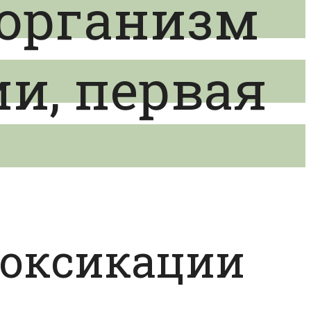
 организм
и, первая
токсикации