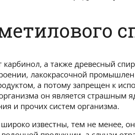
метилового с
 карбинол, а также древесный спир
троении, лакокрасочной промышлен
продуктом, а потому запрещен к ис
организма он является страшным я
ия и прочих систем организма.
 широко известны, тем не менее, он
водочной продукции, а случаи отр