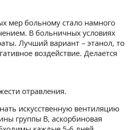
ых мер больному стало намного
ечением. В больничных условиях
ты. Лучший вариант – этанол, то
гативное воздействие. Делается
яжести отравления.
инать искусственную вентиляцию
ины группы В, аскорбиновая
бходимы каждые 5-6 дней.