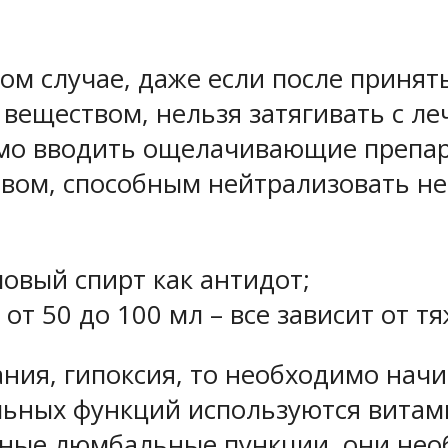
ом случае, даже если после принят
веществом, нельзя затягивать с л
мо вводить ощелачивающие препара
вом, способным нейтрализовать не
ловый спирт как антидот;
от 50 до 100 мл – все зависит от т
ния, гипоксия, то необходимо нач
ельных функций используются витам
ьные люмбальные пункции, они нео