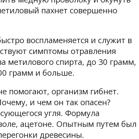
 метиловый пахнет совершенно
 быстро воспламеняется и служит в
утствуют симптомы отравления
а метилового спирта, до 30 грамм,
100 грамм и больше.
не помогают, организм гибнет.
очему, и чем он так опасен?
ксующегося угля. Формула
нзоле, ацетоне. Опытным путем был
перегонки древесины.