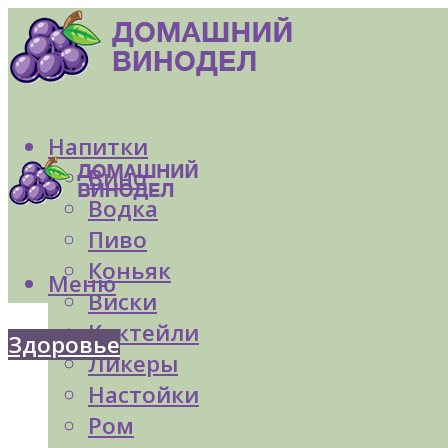
Напитки
Вино
Водка
Пиво
Коньяк
Меню
Виски
Коктейли
Здоровье
Ликеры
Настойки
Ром