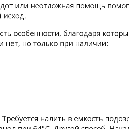
дот или неотложная помощь помогут
 исход.
есть особенности, благодаря котор
 нет, но только при наличии:
. Требуется налить в емкость подо
танол при 64°C. Другой способ. Нак