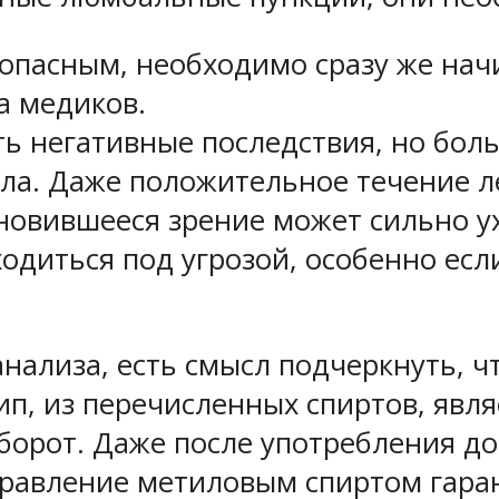
 опасным, необходимо сразу же на
а медиков.
ь негативные последствия, но бол
а. Даже положительное течение ле
новившееся зрение может сильно ух
одиться под угрозой, особенно есл
нализа, есть смысл подчеркнуть, ч
п, из перечисленных спиртов, явля
оборот. Даже после употребления до
травление метиловым спиртом гара