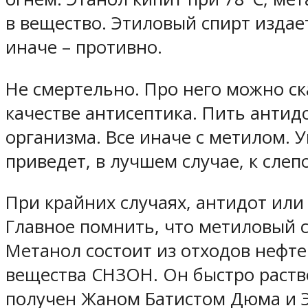
в вещество. Этиловый спирт издае
иначе – противно.
Не смертельно. Про него можно ска
качестве антисептика. Пить антид
организма. Все иначе с метилом. 
приведет, в лучшем случае, к слеп
При крайних случаях, антидот или
Главное помнить, что метиловый с
Метанол состоит из отходов нефте
вещества CH3OH. Он быстро раство
получен Жаном Батистом Дюма и Э