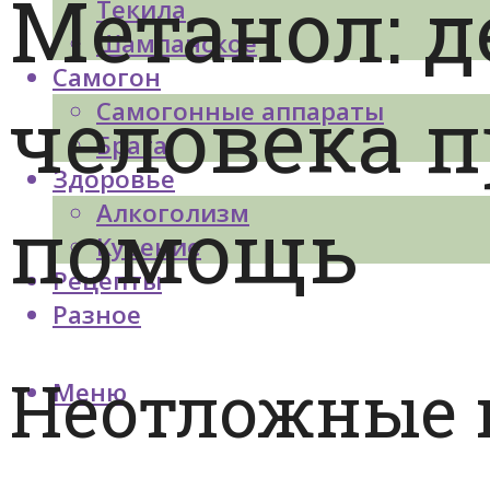
Метанол: д
Текила
Шампанское
Самогон
человека п
Самогонные аппараты
Брага
Здоровье
помощь
Алкоголизм
Курение
Рецепты
Разное
Неотложные 
Меню