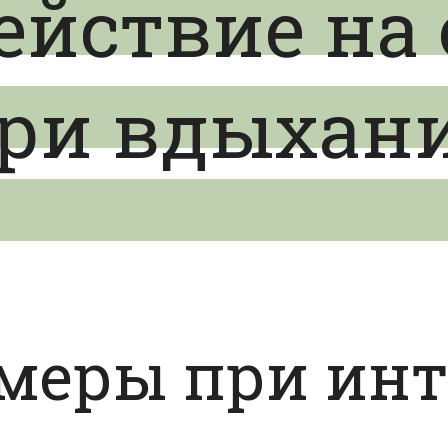
ействие на
ри вдыхани
меры при ин