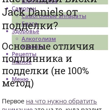
Шампанское
Самогон
Jack Daniels от
Самогонные аппараты
подделки?
Брага
Здоровье
Алкоголизм
Основные отличия
Курение
Рецепты
подлинника и
Разное
подделки (не 100%
Меню
метод)
Первое
на что нужно обратить
внимание
это на то, куда разлит