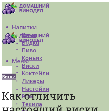
Напитки
Вино
Водка
Пиво
Коньяк
Меню
Виски
Коктейли
Виски
Ликеры
Настойки
Как отличить
Ром
Текила
настоящий виски