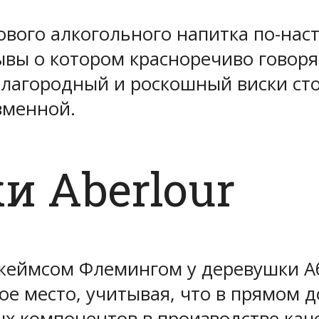
вого алкогольного напитка по-нас
ывы о котором красноречиво говоря
лагородный и роскошный виски стои
зменной.
и Aberlour
Джеймсом Флемингом у деревушки Аб
ое место, учитывая, что в прямом д
ых компонентов в производстве кач