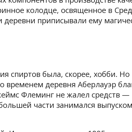
аринное колодце, освященное в Сре
 деревни приписывали ему магичес
 спиртов была, скорее, хобби. Но 
Со временем деревня Аберлауэр бл
жеймс Флеминг не жалел средств — 
большей части занимался выпуско