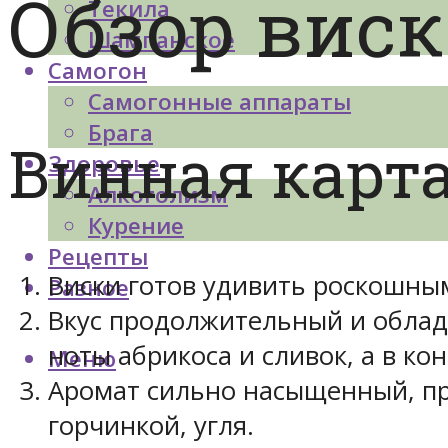
Обзор виск
Текила
Шампанское
Самогон
Самогонные аппараты
Брага
Винная карта 
Здоровье
Алкоголизм
Курение
Рецепты
Виски готов удивить роскошны
Разное
Вкус продолжительный и облад
ноты абрикоса и сливок, а в кон
Меню
Аромат сильно насыщенный, при
горчинкой, угля.