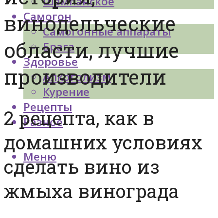
Шампанское
Самогон
винодельческие
Самогонные аппараты
области, лучшие
Брага
Здоровье
производители
Алкоголизм
Курение
Рецепты
2 рецепта, как в
Разное
домашних условиях
Меню
сделать вино из
жмыха винограда