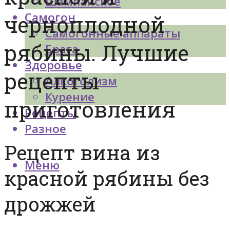
Шампанское
Самогон
черноплодной
Самогонные аппараты
рябины. Лучшие
Брага
Здоровье
рецепты
Алкоголизм
Курение
приготовления
Рецепты
Разное
Рецепт вина из
Меню
красной рябины без
дрожжей