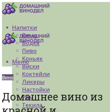
Напитки
Вино
Водка
Пиво
Коньяк
Меню
Виски
Коктейли
Вино
Ликеры
Настойки
Домашнее вино из
Ром
Текила
красной и