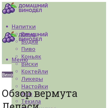
Напитки
Вино
Водка
Пиво
Коньяк
Меню
Виски
Коктейли
Вино
Ликеры
Настойки
Обзор вермута
Ром
Текила
Деласи