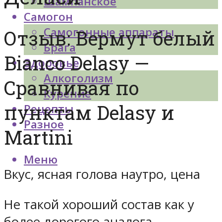
Шампанское
Самогон
Самогонные аппараты
Отзыв: Вермут белый
Брага
Bianco Delasy —
Здоровье
Алкоголизм
Сравнивая по
Курение
пунктам Delasy и
Рецепты
Разное
Martini
Меню
Вкус, ясная голова наутро, цена
Не такой хороший состав как у
более дорогого аналога