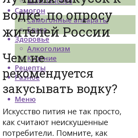
Шампанское
Самогон
водке. по опросу
Самогонные аппараты
жителей России
Брага
Здоровье
Алкоголизм
Чем не
Курение
Рецепты
рекомендуется
Разное
закусывать водку?
Меню
Искусство пития не так просто,
как считают неискушенные
потребители. Помните, как