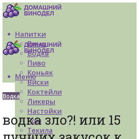
Напитки
Вино
Водка
Пиво
Коньяк
Меню
Виски
Коктейли
Водка
Ликеры
Настойки
водка зло?! или 15
Ром
Текила
лучших закусок к