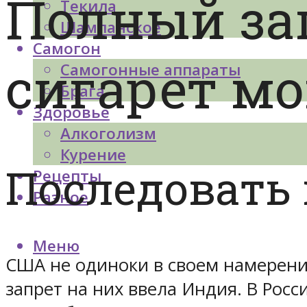
Полный за
Текила
Шампанское
Самогон
сигарет мо
Самогонные аппараты
Брага
Здоровье
Алкоголизм
Курение
Последовать
Рецепты
Разное
Меню
США не одиноки в своем намерени
запрет на них ввела Индия. В Рос