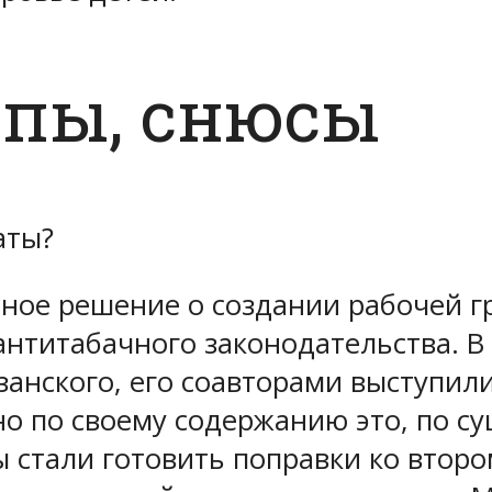
йпы, снюсы
аты?
ое решение о создании рабочей гр
нтитабачного законодательства. В
занского, его соавторами выступил
но по своему содержанию это, по су
 стали готовить поправки ко втор