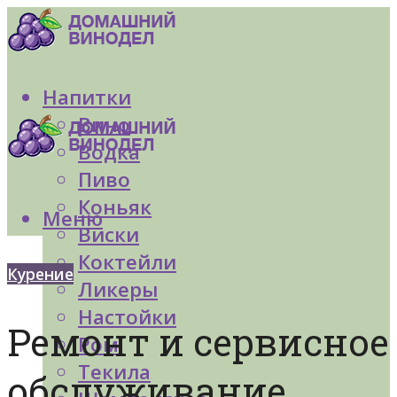
Напитки
Вино
Водка
Пиво
Коньяк
Меню
Виски
Коктейли
Курение
Ликеры
Настойки
Ремонт и сервисное
Ром
Текила
обслуживание