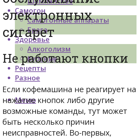
Шампанское
Самогон
электронных
Самогонные аппараты
сигарет
Брага
Здоровье
Алкоголизм
Не работают кнопки
Курение
Рецепты
Разное
Если кофемашина не реагирует на
нажатие кнопок либо другие
Меню
возможные команды, тут может
быть несколько причин
неисправностей. Во-первых,