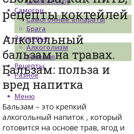
Шампанское
Самогон
рецепты коктейлей
Самогонные аппараты
Брага
Алкогольный
Здоровье
Алкоголизм
бальзам на травах.
Курение
Рецепты
Бальзам: польза и
Разное
вред напитка
Меню
Бальзам – это крепкий
алкогольный напиток , который
готовится на основе трав, ягод и