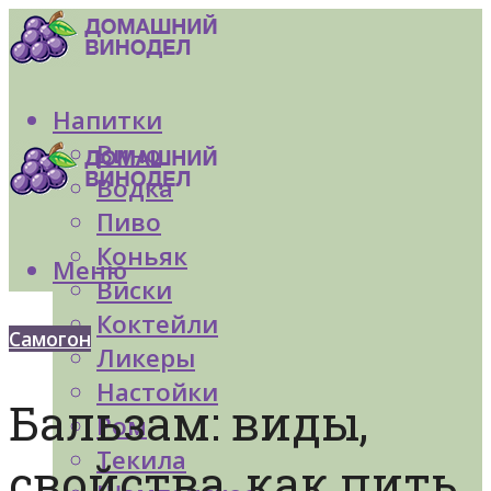
Напитки
Вино
Водка
Пиво
Коньяк
Меню
Виски
Коктейли
Самогон
Ликеры
Настойки
Бальзам: виды,
Ром
Текила
свойства, как пить,