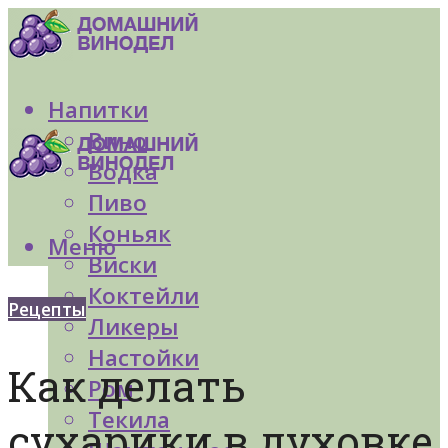
Напитки
Вино
Водка
Пиво
Коньяк
Меню
Виски
Коктейли
Рецепты
Ликеры
Настойки
Как делать
Ром
Текила
сухарики в духовке