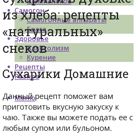
Шампанское
Самогон
из хлеба: рецепты
Самогонные аппараты
«натуральных»
Брага
Здоровье
снеков
Алкоголизм
Курение
Рецепты
Сухарики Домашние
Разное
Данный рецепт поможет вам
Меню
приготовить вкусную закуску к
чаю. Также вы можете подать ее с
любым супом или бульоном.